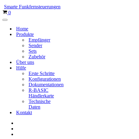
Menü
Smarte Funkfernsteuerungen
Warenkorb
0
Navigations-
Menü
Home
Produkte
Empfänger
Sender
Sets
Zubehör
Über uns
Hilfe
Erste Schritte
Konfigurationen
Dokumentationen
R-BASIC
Händlerkarte
Technische
Daten
Kontakt